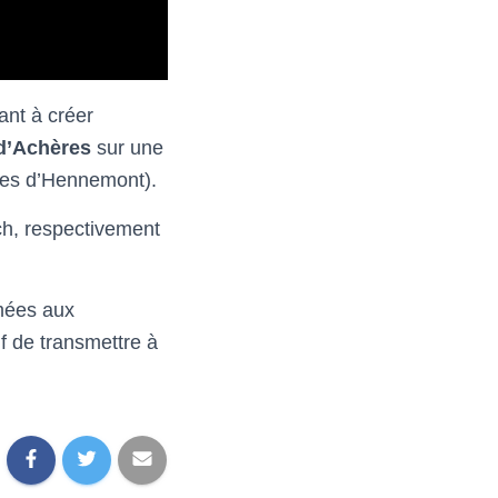
ant à créer
 d’Achères
sur une
ntes d’Hennemont).
ich, respectivement
rmées aux
if de transmettre à