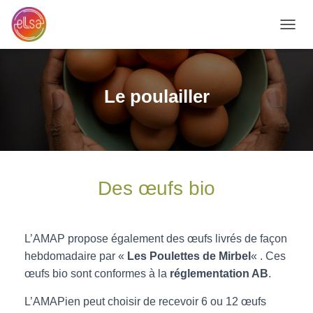
D
É
P
L
I
Le poulailler
E
R
L
A
N
A
V
Des œufs bio
I
G
A
T
L’AMAP propose également des œufs livrés de façon
I
hebdomadaire par «
Les Poulettes de Mirbel
« . Ces
O
œufs bio sont conformes à la
réglementation AB
.
N
L’AMAPien peut choisir de recevoir 6 ou 12 œufs